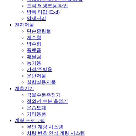
트럭 & 탱크용 타입
방폭 타입 (Exd)
악세서리
전자저울
단순중량형
계수형
방수형
플랫폼
매달림
농가용
가정/주방용
운반저울
실험실용저울
계측기기
곡물수분측정기
적외선 수분 측정기
온습도계
기타용품
계량 프로그램
무인 계량 시스템
차량 번호 인식 계량 시스템