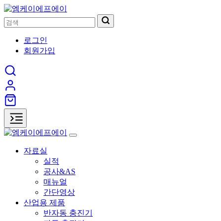
로그인
회원가입
자료실
실적
공사&AS
매뉴얼
간단영상
산업용 제품
반자동 충진기