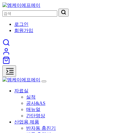
로그인
회원가입
자료실
실적
공사&AS
매뉴얼
간단영상
산업용 제품
반자동 충진기