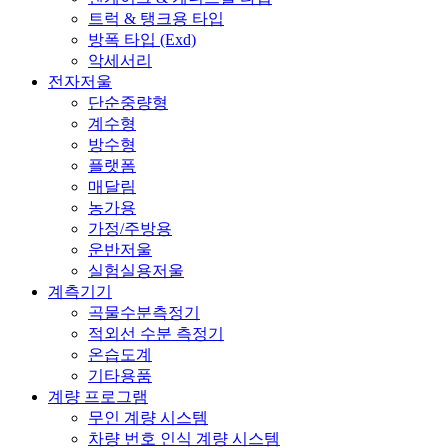
트럭 & 탱크용 타입
방폭 타입 (Exd)
악세서리
전자저울
단순중량형
계수형
방수형
플랫폼
매달림
농가용
가정/주방용
운반저울
실험실용저울
계측기기
곡물수분측정기
적외선 수분 측정기
온습도계
기타용품
계량 프로그램
무인 계량 시스템
차량 번호 인식 계량 시스템