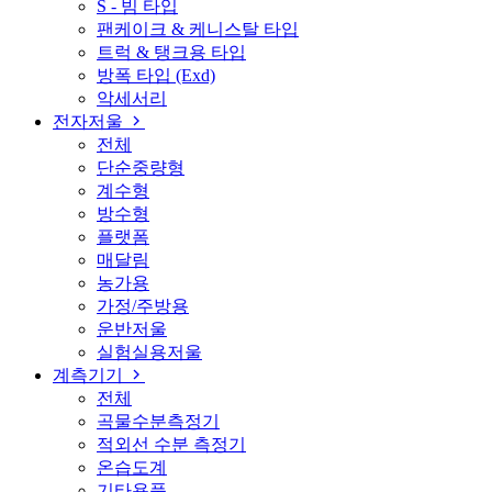
S - 빔 타입
팬케이크 & 케니스탈 타입
트럭 & 탱크용 타입
방폭 타입 (Exd)
악세서리
전자저울
전체
단순중량형
계수형
방수형
플랫폼
매달림
농가용
가정/주방용
운반저울
실험실용저울
계측기기
전체
곡물수분측정기
적외선 수분 측정기
온습도계
기타용품