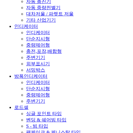
자동 충진기
자동 중량전별기
대차저울 / 파렛트 저울
기타 산업기기
인디케이터
인디케이터
단순지시형
중량제어형
충전,포장,배합형
주변기기
외부표시기
서밍박스
방폭인디케이터
인디케이터
단순지시형
중량제어형
주변기기
로드셀
싱글 포인트 타입
벤딩 & 쉐어빔 타입
S - 빔 타입
팬케이크 & 케니스탈 타입