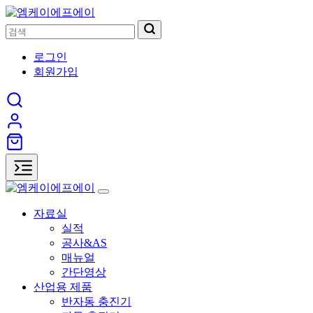
로그인
회원가입
자료실
실적
공사&AS
매뉴얼
간단영상
산업용 제품
반자동 충진기