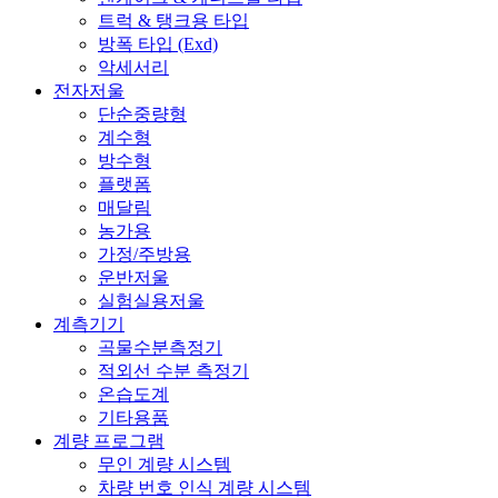
트럭 & 탱크용 타입
방폭 타입 (Exd)
악세서리
전자저울
단순중량형
계수형
방수형
플랫폼
매달림
농가용
가정/주방용
운반저울
실험실용저울
계측기기
곡물수분측정기
적외선 수분 측정기
온습도계
기타용품
계량 프로그램
무인 계량 시스템
차량 번호 인식 계량 시스템