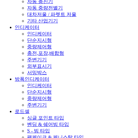
자동 충진기
자동 중량전별기
대차저울 / 파렛트 저울
기타 산업기기
인디케이터
인디케이터
단순지시형
중량제어형
충전,포장,배합형
주변기기
외부표시기
서밍박스
방폭인디케이터
인디케이터
단순지시형
중량제어형
주변기기
로드셀
싱글 포인트 타입
벤딩 & 쉐어빔 타입
S - 빔 타입
팬케이크 & 케니스탈 타입