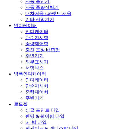
자동 충진기
자동 중량전별기
대차저울 / 파렛트 저울
기타 산업기기
인디케이터
인디케이터
단순지시형
중량제어형
충전,포장,배합형
주변기기
외부표시기
서밍박스
방폭인디케이터
인디케이터
단순지시형
중량제어형
주변기기
로드셀
싱글 포인트 타입
벤딩 & 쉐어빔 타입
S - 빔 타입
팬케이크 & 케니스탈 타입