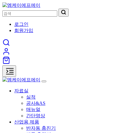
로그인
회원가입
자료실
실적
공사&AS
매뉴얼
간단영상
산업용 제품
반자동 충진기