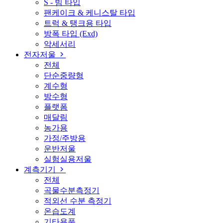
S - 빔 타입
팬케이크 & 케니스탈 타입
트럭 & 탱크용 타입
방폭 타입 (Exd)
악세서리
전자저울
전체
단순중량형
계수형
방수형
플랫폼
매달림
농가용
가정/주방용
운반저울
실험실용저울
계측기기
전체
곡물수분측정기
적외선 수분 측정기
온습도계
기타용품