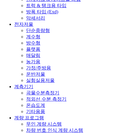
트럭 & 탱크용 타입
방폭 타입 (Exd)
악세서리
전자저울
단순중량형
계수형
방수형
플랫폼
매달림
농가용
가정/주방용
운반저울
실험실용저울
계측기기
곡물수분측정기
적외선 수분 측정기
온습도계
기타용품
계량 프로그램
무인 계량 시스템
차량 번호 인식 계량 시스템