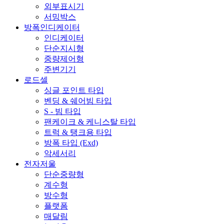
외부표시기
서밍박스
방폭인디케이터
인디케이터
단순지시형
중량제어형
주변기기
로드셀
싱글 포인트 타입
벤딩 & 쉐어빔 타입
S - 빔 타입
팬케이크 & 케니스탈 타입
트럭 & 탱크용 타입
방폭 타입 (Exd)
악세서리
전자저울
단순중량형
계수형
방수형
플랫폼
매달림