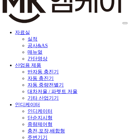
자료실
실적
공사&AS
매뉴얼
간단영상
산업용 제품
반자동 충진기
자동 충진기
자동 중량전별기
대차저울 / 파렛트 저울
기타 산업기기
인디케이터
인디케이터
단순지시형
중량제어형
충전,포장,배합형
주변기기