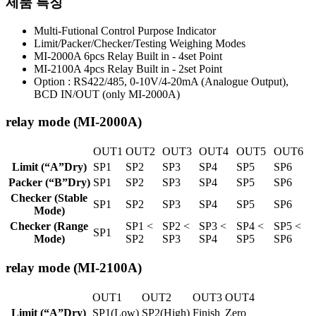
제품 특징
Multi-Futional Control Purpose Indicator
Limit/Packer/Checker/Testing Weighing Modes
MI-2000A 6pcs Relay Built in - 4set Point
MI-2100A 4pcs Relay Built in - 2set Point
Option : RS422/485, 0-10V/4-20mA (Analogue Output),
BCD IN/OUT (only MI-2000A)
relay mode (MI-2000A)
OUT1
OUT2
OUT3
OUT4
OUT5
OUT6
Limit (“A”Dry)
SP1
SP2
SP3
SP4
SP5
SP6
Packer (“B”Dry)
SP1
SP2
SP3
SP4
SP5
SP6
Checker (Stable
SP1
SP2
SP3
SP4
SP5
SP6
Mode)
Checker (Range
SP1 <
SP2 <
SP3 <
SP4 <
SP5 <
SP1
Mode)
SP2
SP3
SP4
SP5
SP6
relay mode (MI-2100A)
OUT1
OUT2
OUT3
OUT4
Limit (“A”Dry)
SP1(Low)
SP2(High)
Finish
Zero