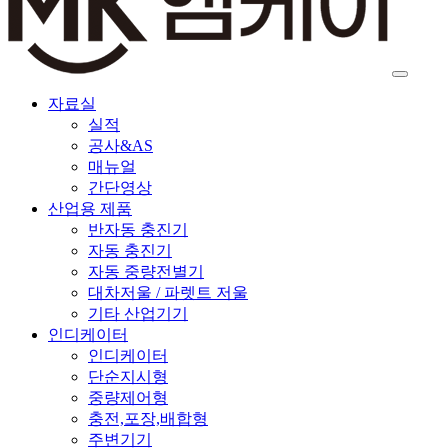
자료실
실적
공사&AS
매뉴얼
간단영상
산업용 제품
반자동 충진기
자동 충진기
자동 중량전별기
대차저울 / 파렛트 저울
기타 산업기기
인디케이터
인디케이터
단순지시형
중량제어형
충전,포장,배합형
주변기기