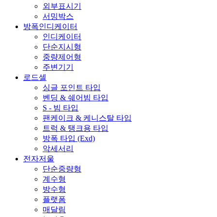
외부표시기
서밍박스
방폭인디케이터
인디케이터
단순지시형
중량제어형
주변기기
로드셀
싱글 포인트 타입
벤딩 & 쉐어빔 타입
S - 빔 타입
팬케이크 & 케니스탈 타입
트럭 & 탱크용 타입
방폭 타입 (Exd)
악세서리
전자저울
단순중량형
계수형
방수형
플랫폼
매달림