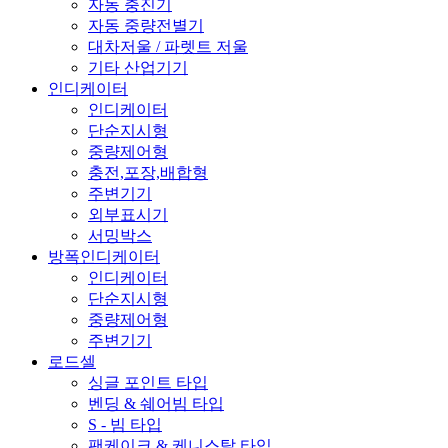
자동 충진기
자동 중량전별기
대차저울 / 파렛트 저울
기타 산업기기
인디케이터
인디케이터
단순지시형
중량제어형
충전,포장,배합형
주변기기
외부표시기
서밍박스
방폭인디케이터
인디케이터
단순지시형
중량제어형
주변기기
로드셀
싱글 포인트 타입
벤딩 & 쉐어빔 타입
S - 빔 타입
팬케이크 & 케니스탈 타입