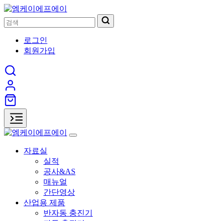
로그인
회원가입
자료실
실적
공사&AS
매뉴얼
간단영상
산업용 제품
반자동 충진기