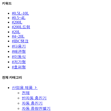
키워드
#0.5L-10L
#0.5~4L
#200L
#200L드럼
#20L
#4~20L
#IBC탱크
#다용기
#배관형
#이동식
#저가형
#호퍼형
전체 카테고리
산업용 제품
전체
반자동 충진기
자동 충진기
자동 중량전별기