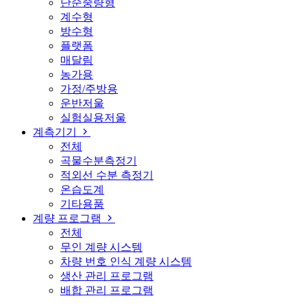
단순중량형
계수형
방수형
플랫폼
매달림
농가용
가정/주방용
운반저울
실험실용저울
계측기기
전체
곡물수분측정기
적외선 수분 측정기
온습도계
기타용품
계량 프로그램
전체
무인 계량 시스템
차량 번호 인식 계량 시스템
생산 관리 프로그램
배합 관리 프로그램