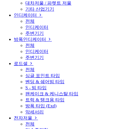
대차저울 / 파렛트 저울
기타 산업기기
인디케이터
전체
인디케이터
주변기기
방폭인디케이터
전체
인디케이터
주변기기
로드셀
전체
싱글 포인트 타입
벤딩 & 쉐어빔 타입
S - 빔 타입
팬케이크 & 케니스탈 타입
트럭 & 탱크용 타입
방폭 타입 (Exd)
악세서리
전자저울
전체