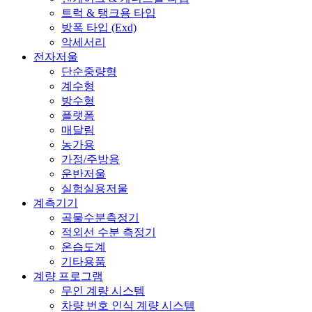
트럭 & 탱크용 타입
방폭 타입 (Exd)
악세서리
전자저울
단순중량형
계수형
방수형
플랫폼
매달림
농가용
가정/주방용
운반저울
실험실용저울
계측기기
곡물수분측정기
적외선 수분 측정기
온습도계
기타용품
계량 프로그램
무인 계량 시스템
차량 번호 인식 계량 시스템