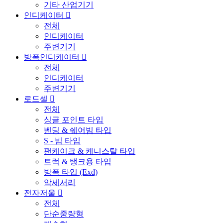
기타 산업기기
인디케이터
전체
인디케이터
주변기기
방폭인디케이터
전체
인디케이터
주변기기
로드셀
전체
싱글 포인트 타입
벤딩 & 쉐어빔 타입
S - 빔 타입
팬케이크 & 케니스탈 타입
트럭 & 탱크용 타입
방폭 타입 (Exd)
악세서리
전자저울
전체
단순중량형