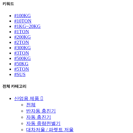
키워드
#100KG
#10TON
#1KG~20KG
#1TON
#200KG
#2TON
#300KG
#3TON
#500KG
#50KG
#5TON
#SUS
전체 카테고리
산업용 제품
전체
반자동 충진기
자동 충진기
자동 중량전별기
대차저울 / 파렛트 저울