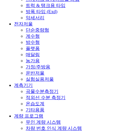
트럭 & 탱크용 타입
방폭 타입 (Exd)
악세서리
전자저울
단순중량형
계수형
방수형
플랫폼
매달림
농가용
가정/주방용
운반저울
실험실용저울
계측기기
곡물수분측정기
적외선 수분 측정기
온습도계
기타용품
계량 프로그램
무인 계량 시스템
차량 번호 인식 계량 시스템