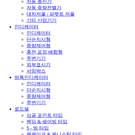
자동 충진기
자동 중량전별기
대차저울 / 파렛트 저울
기타 산업기기
인디케이터
인디케이터
단순지시형
중량제어형
충전,포장,배합형
주변기기
외부표시기
서밍박스
방폭인디케이터
인디케이터
단순지시형
중량제어형
주변기기
로드셀
싱글 포인트 타입
벤딩 & 쉐어빔 타입
S - 빔 타입
팬케이크 & 케니스탈 타입