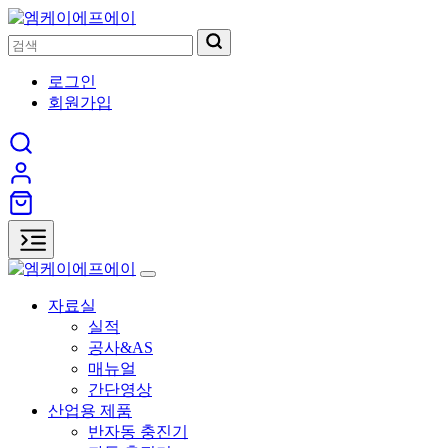
로그인
회원가입
자료실
실적
공사&AS
매뉴얼
간단영상
산업용 제품
반자동 충진기