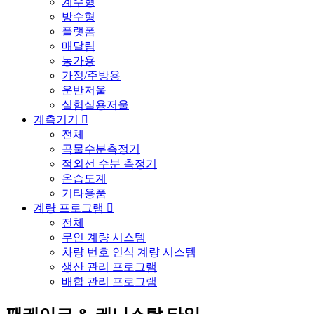
계수형
방수형
플랫폼
매달림
농가용
가정/주방용
운반저울
실험실용저울
계측기기
전체
곡물수분측정기
적외선 수분 측정기
온습도계
기타용품
계량 프로그램
전체
무인 계량 시스템
차량 번호 인식 계량 시스템
생산 관리 프로그램
배합 관리 프로그램